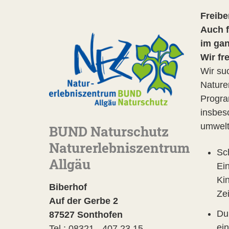
Freibe
Auch f
im gan
Wir fr
Wir su
Nature
Progra
insbes
umwelt
BUND Naturschutz
Naturerlebniszentrum
Sc
Allgäu
Ei
Ki
Biberhof
Ze
Auf der Gerbe 2
Du
87527 Sonthofen
ei
Tel.: 08321 - 407 23 15