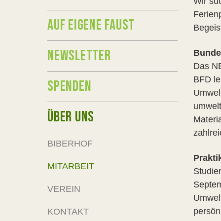
Wir su
Ferien
AUF EIGENE FAUST
Begeis
NEWSLETTER
Bundes
Das NE
BFD le
SPENDEN
Umwelt
umwelt
ÜBER UNS
Materi
zahlre
BIBERHOF
Prakt
MITARBEIT
Studie
Septem
VEREIN
Umwelt
persön
KONTAKT