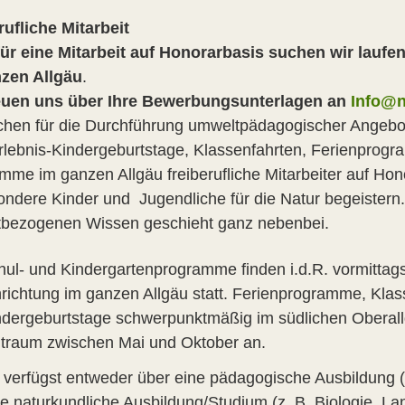
rufliche Mitarbeit
ür eine Mitarbeit auf Honorarbasis suchen wir laufe
zen Allgäu
.
euen uns über Ihre Bewerbungsunterlagen an
Info@n
chen für die Durchführung umweltpädagogischer Angebo
rlebnis-Kindergeburtstage, Klassenfahrten, Ferienpro
mme im ganzen Allgäu freiberufliche Mitarbeiter auf Hon
ondere Kinder und Jugendliche für die Natur begeistern
bezogenen Wissen geschieht ganz nebenbei.
hul- und Kindergartenprogramme finden i.d.R. vormittag
nrichtung im ganzen Allgäu statt. Ferienprogramme, Kla
ndergeburtstage schwerpunktmäßig im südlichen Oberallg
itraum zwischen Mai und Oktober an.
 verfügst entweder über eine pädagogische Ausbildung (z
ne naturkundliche Ausbildung/Studium (z. B. Biologie, La