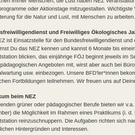
chen immer Menschen, die Lust haben NEZ Veranstaltun
programme oder Aktionstage mitzugestalten. Wichtigste 
terung für die Natur und Lust, mit Menschen zu arbeiten
freiwilligendienst und Freiwilliges Ökologisches Ja
Z ist Einsatzstelle für den Bundesfreiwilligendienst und
rnst Du das NEZ kennen und kannst 6 Monate bis eineinh
station blicken, das einjährige FÖJ beginnt jeweils im S
pädagogischen Angeboten mit, wirst aber auch bei Bürotät
alwartung usw. einbezogen. Unsere BFD'ler*innen beko
ichen Fortbildungen teilnehmen. Wir freuen uns auf De
ikum beim NEZ
renden grüner oder pädagogischer Berufe bieten wir v.
ber) die Möglichkeit im Rahmen eines Praktikums (i. d. 
station reinzuschnuppern. Die Aufgaben richten sich na
lichen Hintergründen und Interessen.