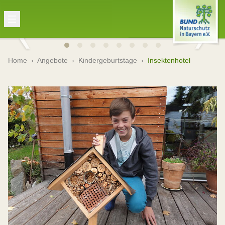
Home
›
Angebote
›
Kindergeburtstage
›
Insektenhotel