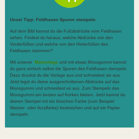
Unser Tipp: Feldhasen Spuren stempeln
Auf dem Bild kannst du die Fußabdrücke vom Feldhasen
sehen. Findest du heraus, welche Abdrücke von den
Vorderfüßen und welche von den Hinterfüßen des
Feldhasen stammen?
Mit unserer
Malvorlage
und mit etwas Moosgummi kannst
du ganz einfach selbst die Spuren des Feldhasen stempeln.
Dazu druckst du die Vorlage aus und schneidest sie aus.
Jetzt legst du deine ausgeschnittenen Abdrücke auf das
Moosgummi und schneidest es aus. Zum Stempeln das
Moosgummi am besten auf Korken kleben. Jetzt kannst du
deinen Stempel mit ein bisschen Farbe (zum Beispiel
Wasser- oder Acrylfarbe) bestreichen und auf ein Papier
stempeln.