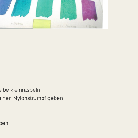
eibe kleinraspeln
 einen Nylonstrumpf geben
rben