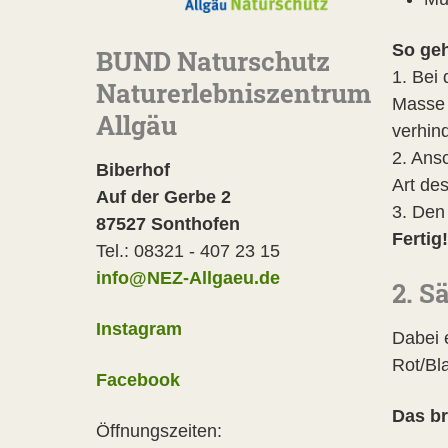
So geh
BUND Naturschutz
1. Bei
Naturerlebniszentrum
Masse 
Allgäu
verhin
2. Ans
Biberhof
Art des
Auf der Gerbe 2
3. Den 
87527 Sonthofen
Fertig
Tel.: 08321 - 407 23 15
info@NEZ-Allgaeu.de
2. S
Instagram
Dabei 
Rot/Bl
Facebook
Das br
Öffnungszeiten: