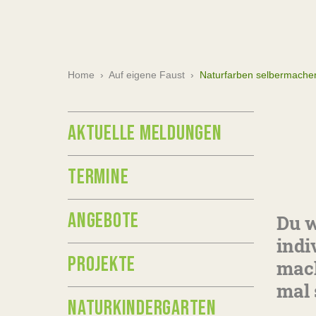
Home
›
Auf eigene Faust
›
Naturfarben selbermache
AKTUELLE MELDUNGEN
TERMINE
ANGEBOTE
Du w
indi
PROJEKTE
mach
mal 
NATURKINDERGARTEN