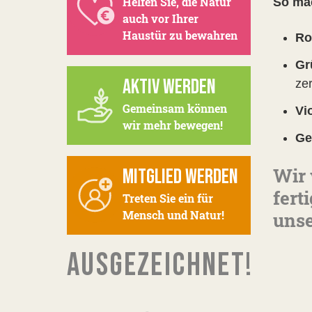
Helfen Sie, die Natur
So ma
auch vor Ihrer
Haustür zu bewahren
Ro
Gr
AKTIV WERDEN
zer
Gemeinsam können
Vi
wir mehr bewegen!
Ge
Wir 
MITGLIED WERDEN
fert
Treten Sie ein für
Mensch und Natur!
uns
AUSGEZEICHNET!