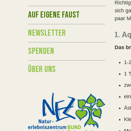
Richtig
sich ga
AUF EIGENE FAUST
paar M
NEWSLETTER
1. A
Das br
SPENDEN
1-2
ÜBER UNS
1 
zw
ei
Äs
Kle
Mu