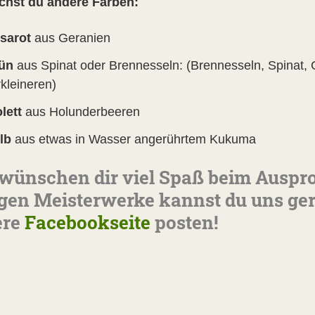
chst du andere Farben:
sarot
aus Geranien
ün
aus Spinat oder Brennesseln: (Brennesseln, Spinat,
kleineren)
olett
aus Holunderbeeren
lb
aus etwas in Wasser angerührtem Kukuma
wünschen dir viel Spaß beim Auspr
igen Meisterwerke kannst du uns ge
ere
Facebookseite
posten!