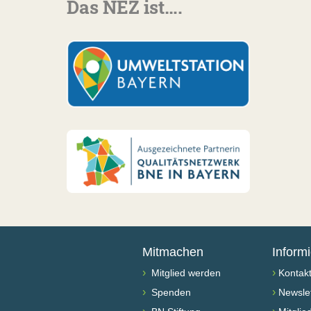
Das NEZ ist….
Mitmachen
Inform
›
›
Mitglied werden
Kontak
›
›
Spenden
Newslet