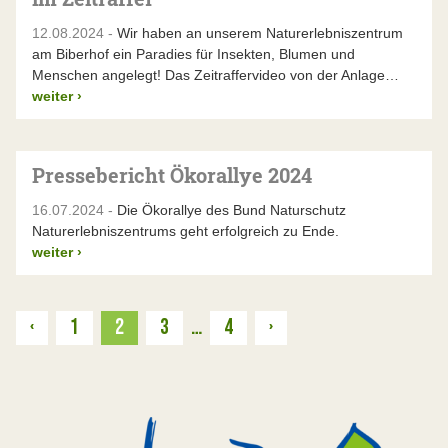
12.08.2024 -
Wir haben an unserem Naturerlebniszentrum
am Biberhof ein Paradies für Insekten, Blumen und
Menschen angelegt! Das Zeitraffervideo von der Anlage…
weiter
›
Pressebericht Ökorallye 2024
16.07.2024 -
Die Ökorallye des Bund Naturschutz
Naturerlebniszentrums geht erfolgreich zu Ende.
weiter
›
Zurück
Weiter
‹
1
2
3
…
4
›