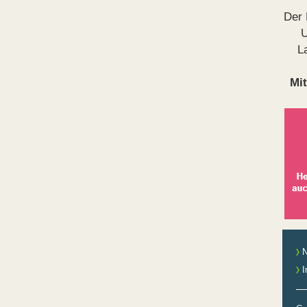
Der 
U
L
Mit
N
I