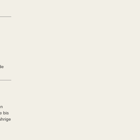
de
en
e bis
ährige