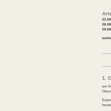
Art
22
26.06
29.0
weite
1. 
am 04
Obers
Exper
heute