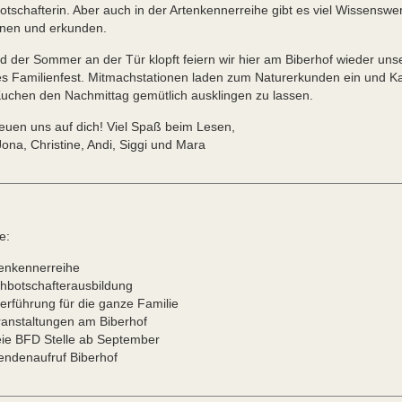
otschafterin. Aber auch in der Artenkennerreihe gibt es viel Wissenswe
rnen und erkunden.
d der Sommer an der Tür klopft feiern wir hier am Biberhof wieder uns
s Familienfest. Mitmachstationen laden zum Naturerkunden ein und K
uchen den Nachmittag gemütlich ausklingen zu lassen.
reuen uns auf dich! Viel Spaß beim Lesen,
 Jona, Christine, Andi, Siggi und Mara
e:
tenkennerreihe
ühbotschafterausbildung
berführung für die ganze Familie
ranstaltungen am Biberhof
eie BFD Stelle ab September
endenaufruf Biberhof