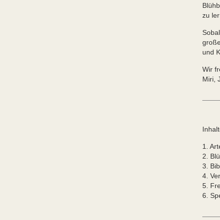
Blühb
zu le
Sobal
große
und K
Wir f
Miri,
Inhalt
1. Ar
2. Bl
3. Bi
4. Ve
5. Fr
6. Sp