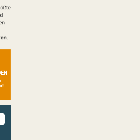
rößte
nd
en
ren.