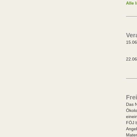
Alle 
Ver
15
14-
22
9-1
Fre
Das N
Ökolo
einei
FÖJ b
Angeb
Mater