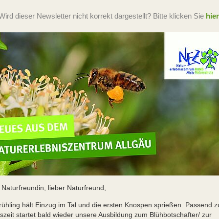
Wird dieser Newsletter nicht korrekt dargestellt? Bitte klicken Sie
hier
 Naturfreundin, lieber Naturfreund,
rühling hält Einzug im Tal und die ersten Knospen sprießen. Passend z
szeit startet bald wieder unsere Ausbildung zum Blühbotschafter/ zur