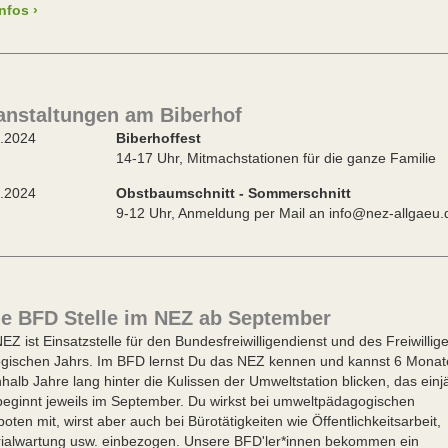
Infos ›
anstaltungen am Biberhof
.06.2024
Biberhoffest
17 Uhr, Mitmachstationen für die ganze Familie
.06.2024
Obstbaumschnitt - Sommerschnitt
2 Uhr, Anmeldung per Mail an info@nez-allgaeu.
ie BFD Stelle im NEZ ab September
EZ ist Einsatzstelle für den Bundesfreiwilligendienst und des Freiwillig
gischen Jahrs. Im BFD lernst Du das NEZ kennen und kannst 6 Monat
nhalb Jahre lang hinter die Kulissen der Umweltstation blicken, das einj
eginnt jeweils im September. Du wirkst bei umweltpädagogischen
oten mit, wirst aber auch bei Bürotätigkeiten wie Öffentlichkeitsarbeit,
ialwartung usw. einbezogen. Unsere BFD'ler*innen bekommen ein