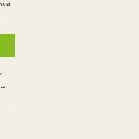
n uns
t!
 auf