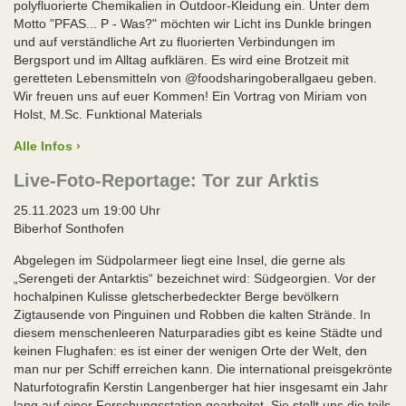
polyfluorierte Chemikalien in Outdoor-Kleidung ein. Unter dem
Motto "PFAS... P - Was?" möchten wir Licht ins Dunkle bringen
und auf verständliche Art zu fluorierten Verbindungen im
Bergsport und im Alltag aufklären. Es wird eine Brotzeit mit
geretteten Lebensmitteln von @foodsharingoberallgaeu geben.
Wir freuen uns auf euer Kommen! Ein Vortrag von Miriam von
Holst, M.Sc. Funktional Materials
Alle Infos ›
Live-Foto-Reportage: Tor zur Arktis
25.11.2023 um 19:00 Uhr
Biberhof Sonthofen
Abgelegen im Südpolarmeer liegt eine Insel, die gerne als
„Serengeti der Antarktis“ bezeichnet wird: Südgeorgien. Vor der
hochalpinen Kulisse gletscherbedeckter Berge bevölkern
Zigtausende von Pinguinen und Robben die kalten Strände. In
diesem menschenleeren Naturparadies gibt es keine Städte und
keinen Flughafen: es ist einer der wenigen Orte der Welt, den
man nur per Schiff erreichen kann. Die international preisgekrönte
Naturfotografin Kerstin Langenberger hat hier insgesamt ein Jahr
lang auf einer Forschungsstation gearbeitet. Sie stellt uns die teils