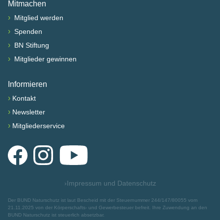
Mitmachen
›
Mitglied werden
›
Spenden
›
BN Stiftung
›
Mitglieder gewinnen
Informieren
›
Kontakt
›
Newsletter
›
Mitgliederservice
Facebook
Instagram
YouTube
›
Impressum und Datenschutz
Der BUND Naturschutz ist laut Bescheid mit der Steuernummer 244/147/80055 vom
21.11.2025 von der Körperschafts- und Gewerbesteuer befreit. Ihre Zuwendung an den
BUND Naturschutz ist steuerlich absetzbar.